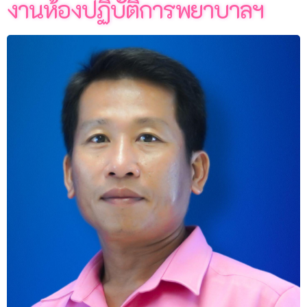
งานห้องปฏิบัติการพยาบาลฯ