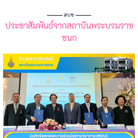
สบช
ประชาสัมพันธ์จากสถาบันพระบรมราช
ชนก