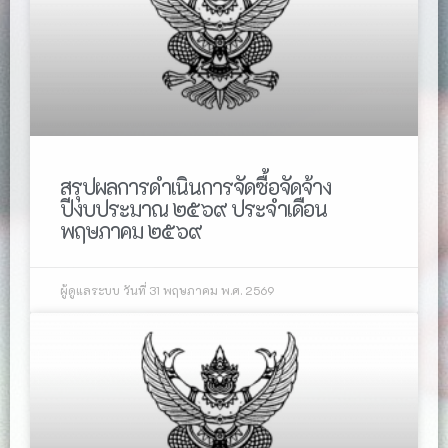
สรุปผลการดำเนินการจัดซื้อจัดจ้าง
ปีงบประมาณ ๒๕๖๙ ประจำเดือน
พฤษภาคม ๒๕๖๙
ผู้ดูแลระบบ
วันที่ 31 พฤษภาคม พ.ศ. 2569