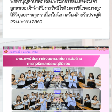
พิธีทำบุญตักบาตร เฉลิมพระเกียรติสมเด็จพระเจ้า
ลูกยาเธอ เจ้าฟ้าทีปังกรรัศมีโชติ มหาวชิโรตตมางกูร
สิริวิบูลยราชกุมาร เนื่องในโอกาสวันคล้ายวันประสูติ
29 เมษายน 2569