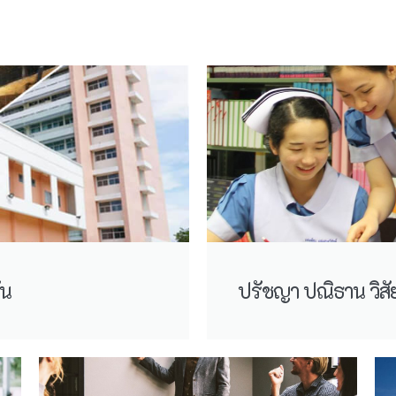
ัน
ปรัชญา ปณิธาน วิสั