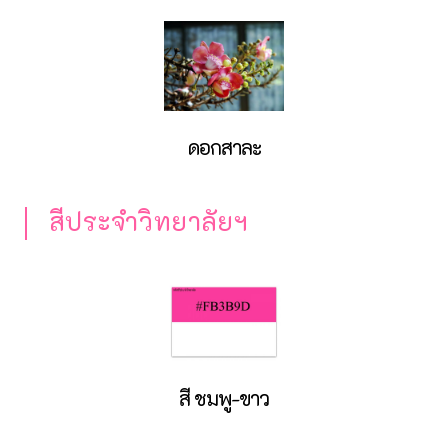
ดอกสาละ
สีประจำวิทยาลัยฯ
สี ชมพู-ขาว