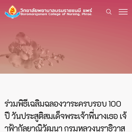
ร่วมพิธีเฉลิมฉลองวาระครบรอบ 100
ปี วันประสูติสมเด็จพระเจ้าพี่นางเธอ เจ้
าฟ้ากัลยาณิวัฒนา กรมหลวงนราธิวาส