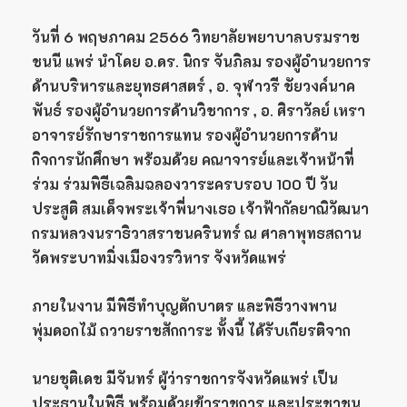
วันที่ 6
พฤษภาคม
2566 วิทยาลัยพยาบาลบรมราช
ชนนี แพร่ นำโดย อ.ดร. นิกร จันภิลม รองผู้อำนวยการ
ด้านบริหารและยุทธศาสตร์ , อ. จุฬาวรี ชัยวงค์นาค
พันธ์ รองผู้อำนวยการด้านวิชาการ , อ. ศิราวัลย์
เหรา
อาจารย์รักษาราชการแทน
รองผู้อำนวยการด้าน
กิจการนักศึกษา พร้อมด้วย
คณาจารย์และเจ้าหน้าที่
ร่วม ร่วมพิธีเฉลิมฉลองวาระครบรอบ 100 ปี วัน
ประสูติ สมเด็จพระเจ้าพี่นางเธอ เจ้าฟ้ากัลยาณิวัฒนา
กรมหลวงนราธิวาสราชนครินทร์ ณ ศาลาพุทธสถาน
วัดพระบาทมิ่งเมืองวรวิหาร จังหวัดแพร่
ภายในงาน
มีพิธีทำบุญตักบาตร และพิธีวางพาน
พุ่มดอกไม้
ถวายราชสักการะ
ทั้งนี้
ได้รับเกียรติจาก
นายชุติเดช มีจันทร์ ผู้ว่าราชการจังหวัดแพร่ เป็น
ประธานในพิธี พร้อมด้วยข้าราชการ และประชาชน