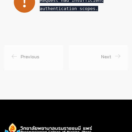
Request had insufficient
authentication scopes.
Previous
Next