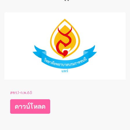
สขร.1-ก.พ.65
ดาวน์โหลด