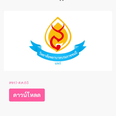
สขร.1-ส.ค.65
ดาวน์โหลด