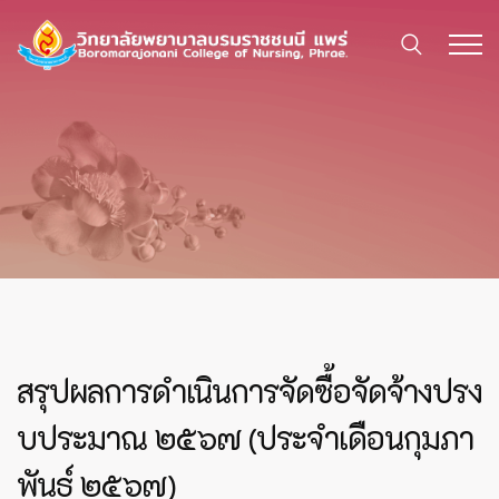
สรุปผลการดำเนินการจัดซื้อจัดจ้างปรง
บประมาณ ๒๕๖๗ (ประจำเดือนกุมภา
พันธ์ ๒๕๖๗)