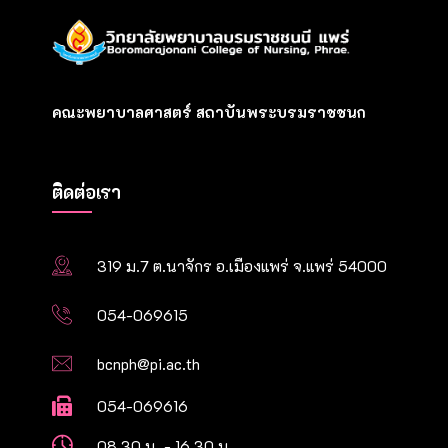
คณะพยาบาลศาสตร์ สถาบันพระบรมราชชนก
ติดต่อเรา
319 ม.7 ต.นาจักร อ.เมืองแพร่ จ.แพร่ 54000
054-069615
bcnph@pi.ac.th
054-069616
08.30 น. - 16.30 น.