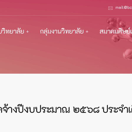
mail@bc
ับวิทยาลัย
กลุ่มงานวิทยาลัย
สมาคมศิษย์เ
อจัดจ้างปีงบประมาณ ๒๕๖๘ ประจ