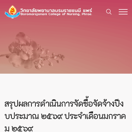
สรุปผลการดำเนินการจัดซื้อจัดจ้างปีง
บประมาณ ๒๕๖๙ ประจำเดือนมกราค
ม ๒๕๖๙