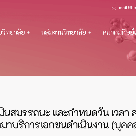
mail@bc
ับวิทยาลัย
กลุ่มงานวิทยาลัย
สมาคมศิษย์เ
รประเมินสมรรถนะ และกำหนดวัน เวล
างเหมาบริการเอกชนดำเนินงาน (บุค