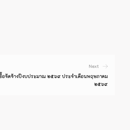
Next
ดซื้อจัดจ้างปีงบประมาณ ๒๕๖๙ ประจำเดือนพฤษภาคม
๒๕๖๙