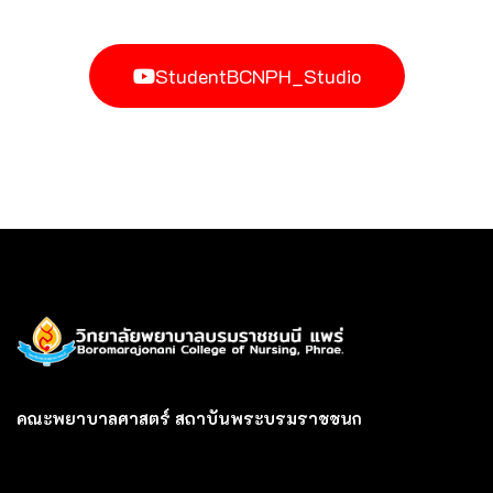
การใช้ชีวิตในวิทยาลัยพยาบาลบรมราชชนนี แพร่
9:38
ความปลอดภัยบนท้องถนน วพบ.แพร่
10:40
StudentBCNPH_Studio
การปฏิบัติตัวเมื่อเกิดอัคคีภัยบนหอพัก
10:14
อ้อผญ๋า เสริมปัญญา วพบ.แพร่
7:33
คณะพยาบาลศาสตร์ สถาบันพระบรมราชชนก