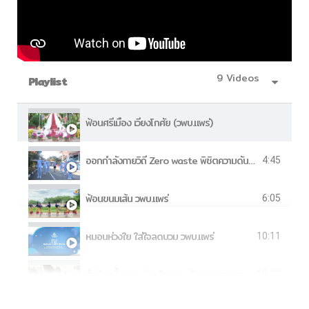
9 Videos
Playlist
ฟ้อนศรีเมือง เวียงโกศัย (วพบ.แพร่)
ออกกำลังกายวิถี Zero waste พิชิตความดันโลหิตสูง
4:45
ฟ้อนขนมเส้น วพบ.แพร่
6:05
หมอนห่วงใย ใส่ใจลดบวม วพบ.แพร่
10:11
รับน้องขึ้นดอย ร้อยใจสาละ สักการะสองพระธาตุ ปีการศึกษา 2561 วิทยาลัยพยาบาลบรมราชชนนี แพร่
10:33