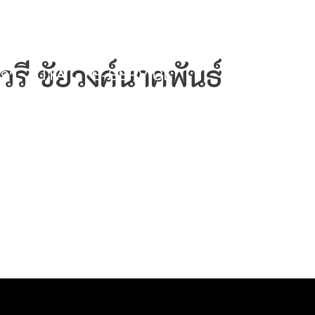
nph.ac.th
319 ม.7 ต.นาจักร อ.เมืองแพร่ จ.แพร่ 54000
วรี ชัยวงค์นาคพันธ์
ก่า
ITA
E-SERVICE