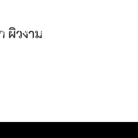
nph.ac.th
319 ม.7 ต.นาจักร อ.เมืองแพร่ จ.แพร่ 54000
ยา ผิวงาม
ก่า
ITA
E-SERVICE