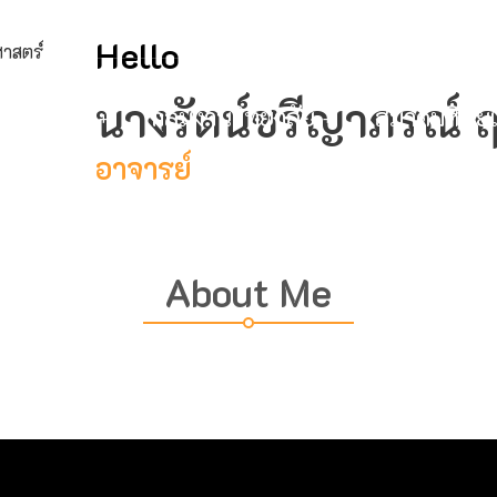
mail@bc
Hello
นางรัตน์ชรีญาภรณ์ ฤ
ับวิทยาลัย
กลุ่มงานวิทยาลัย
สมาคมศิษย์เ
อาจารย์
About Me