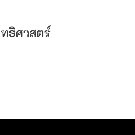
nph.ac.th
319 ม.7 ต.นาจักร อ.เมืองแพร่ จ.แพร่ 54000
ทธิศาสตร์
ก่า
ITA
E-SERVICE