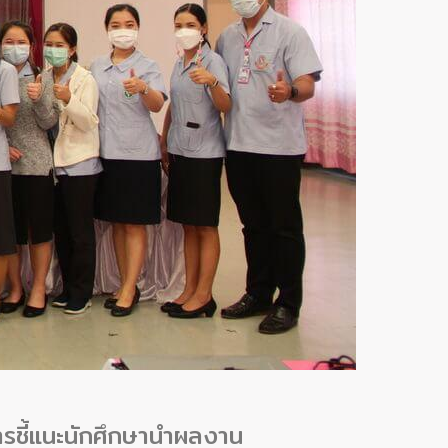
รชี้แนะนักศึกษานำผลงาน