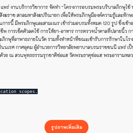
แพร่ งานบริการวิชาการ จัดทำ “โครงการอบรมพระบริบาลภิกษุไข้ ปร
ราช สกลมหาสังฆปริณายก เพื่อให้พระภิกษุมีองค์ความรู้และทักษะใ
ในการนี้ มีพระภิกษุและสามเณร เข้าร่วมอบรมทั้งหมด 120 รูป ซึ่
ชีพ การเช็ดตัวลดไข้ การให้ยา-อาหาร การตรวจน้ำตาลที่ปลายนิ้ว ก
ิกษุที่อาพาธภายในวัด รวมทั้งทำหน้าที่ขณะเข้ารับการรักษาในโรงพ
ปิ่นนเรศ กาศอุดม ผู้อำนวยการวิทยาลัยพยาบาลบรมราชชนนี แพร่ เป็น
ิดด้วย ณ สวนพุทธธรรมรุกชาติช่อแฮ วัดพระธาตุช่อแฮ พระอารามหลวง
ication scopes.
รูปภาพเพิ่มเติม