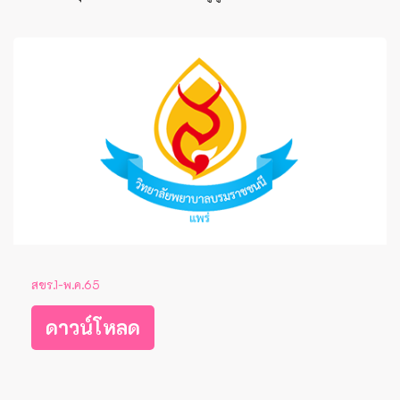
สขร.1-พ.ค.65
ดาวน์โหลด