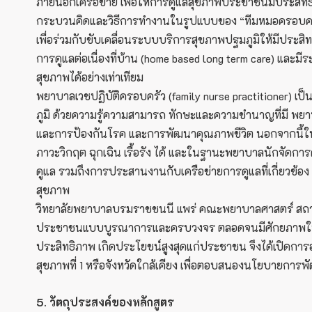
ภายนอกเครือข่าย เพื่อให้การดูแลสุขภาพประชาชนมีประสิ
กระบวนคิดและวิธีการทำงานในรูปแบบของ “ทีมหมอครอบครัว
เพื่อร่วมกับขับเคลื่อนระบบบริการสุขภาพปฐมภูมิให้มีปร
การดูแลต่อเนื่องที่บ้าน (home based long term care) แ
สุขภาพได้อย่างเท่าเทียม
พยาบาลเวชปฏิบัติครอบครัว (family nurse practitioner) 
ภูมิ ด้วยความรู้ความสามารถ ทักษะและความชำนาญที่มี พ
และการป้องกันโรค และการพัฒนาคุณภาพชีวิต นอกจากนี้ในฐา
ภาวะวิกฤต ฉุกเฉิน เรื้อรัง ได้ และในฐานะพยาบาลนักจัดก
ดูแล รวมถึงการประสานงานกับเครือข่ายการดูแลที่เกี่ยวข้อ
สุขภาพ
วิทยาลัยพยาบาลบรมราชชนนี แพร่ คณะพยาบาลศาสตร์ สถา
ประชาชนแบบบูรณาการและครบวงจร ตลอดจนมีศักยภาพในการ
ประสิทธิภาพ เกิดประโยชน์สูงสุดแก่ประชาชน จึงได้เปิดการอ
สุขภาพที่ 1 หรือจังหวัดใกล้เคียง เพื่อตอบสนองนโยบา
5. วัตถุประสงค์ของหลักสูตร