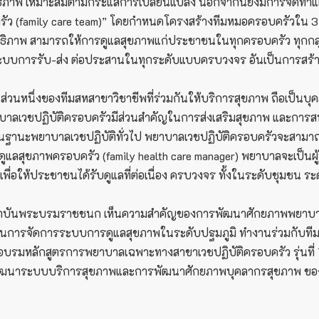
ทธิภาพ เหมาะสมตามกระแสการเปลี่ยนแปลง นอกจากนี้ยังมีการจัดท
 (family care team)” โดยกำหนดโครงสร้างทีมหมอครอบครัวใน 3 ร
ะสิทธิภาพ สามารถให้การดูแลสุขภาพแก่ประชาชนในทุกครอบครัว ทุกก
ละมีระบบการรับ-ส่ง ต่อประสานในทุกระดับแบบครบวงจร อันเป็นการส
เป็นส่วนหนึ่งของทีมสหสาขาวิชาชีพที่ร่วมกันให้บริการสุขภาพ ถื
ยาบาลเวชปฏิบัติครอบครัวมีส่วนสำคัญในการส่งเสริมสุขภาพ และกา
นะพยาบาลเวชปฏิบัติทั่วไป พยาบาลเวชปฏิบัติครอบครัวจะสามาถให้ก
ารดูแลสุขภาพครอบครัว (family health care manager) พยาบาลจะเป
ง เพื่อให้ประชาชนได้รับดูแลที่ต่อเนื่อง ครบวงจร ทั้งในระดับชุ
บันพระบรมราชชนก เห็นความสำคัญของการพัฒนาศักยภาพพยาบาลวิช
จัดการระบบการดูแลสุขภาพในระดับปฐมภูมิ ทำงานร่วมกับทีมสห
บรมหลักสูตรการพยาบาลเฉพาะทางสาขาเวชปฏิบัติครอบครัว รุ่นที่ 1 ให
ยการพัฒนาระบบบริการสุขภาพและการพัฒนาศักยภาพบุคลากรสุขภาพ 