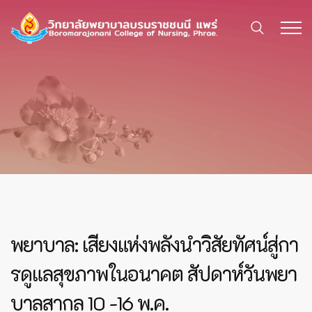
พยาบาล: เสียงแห่งพลังนำวิสัยทัศน์สู่กา
รดูแลสุขภาพในอนาคต สัปดาห์วันพยา
บาลสากล 10 -16 พ.ค.