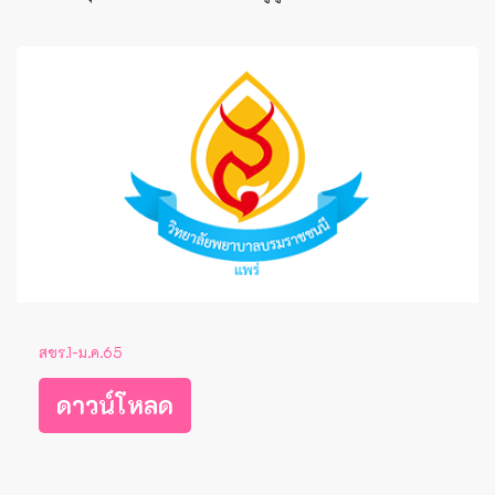
สขร.1-ม.ค.65
ดาวน์โหลด