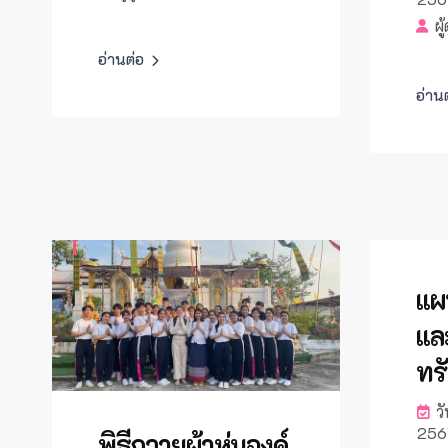
ผู
อ่านต่อ
อ่าน
แผ
แล
ทร
วั
256
พิธีถวายผ้าห่มองค์