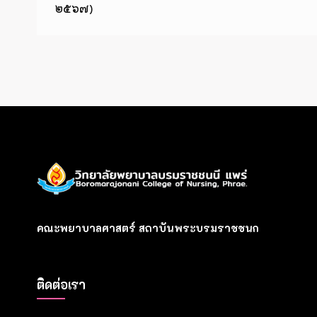
๒๕๖๗)
คณะพยาบาลศาสตร์ สถาบันพระบรมราชชนก
ติดต่อเรา