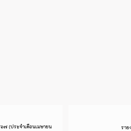
๕๖๗ (ประจำเดือนเมษายน
ราย