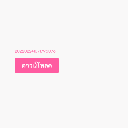
202202241071795876
ดาวน์โหลด